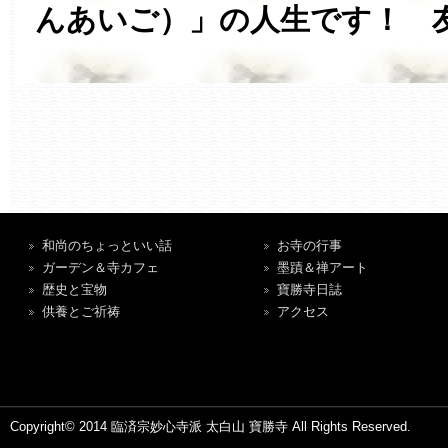
んあいご）」の人生です！ 
和尚のちょっといい話
お寺の行事
ガーデン＆寺カフェ
墨蹟＆禅アート
歴史と宝物
寶勝寺日誌
供養とご祈祷
アクセス
Copyright© 2014 臨済宗妙心寺派 太白山 寶勝寺 All Rights Reserved.