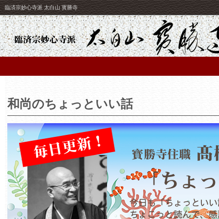
臨済宗妙心寺派 太白山 寳勝寺
和尚のちょっといい話