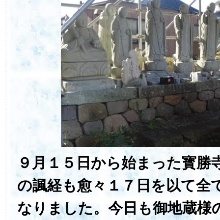
９月１５日から始まった寳勝
の諷経も愈々１７日を以て全
なりました。今日も御地蔵様