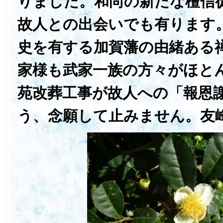
りました。和尚の新たな檀信
故人との出会いでも有ります
史を有する加賀藩の由緒ある
家様も武家一族の方々がほと
苑改葬工事が故人への「報恩
う、念願して止みません。友