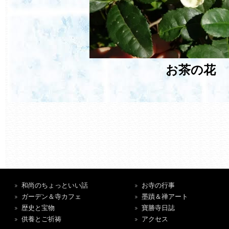
お茶の花
和尚のちょっといい話
お寺の行事
ガーデン＆寺カフェ
墨蹟＆禅アート
歴史と宝物
寶勝寺日誌
供養とご祈祷
アクセス