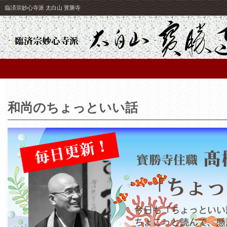
臨済宗妙心寺派 太白山 寳勝寺
和尚のちょっといい話