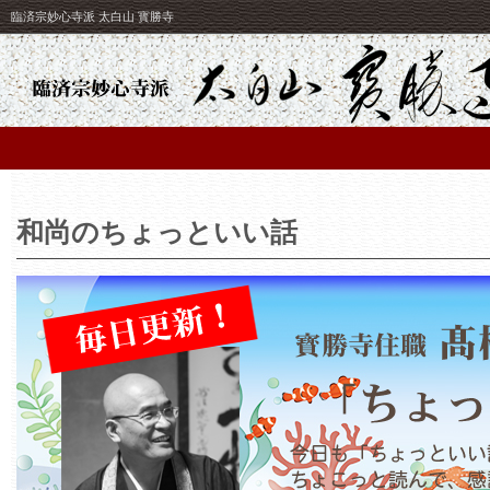
臨済宗妙心寺派 太白山 寳勝寺
和尚のちょっといい話