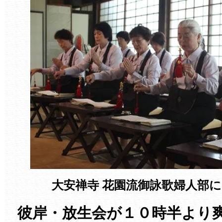
大安禅寺
花園流御詠歌
婦人部に
彼岸・放生会が１０時半より