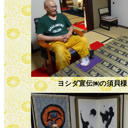
ヨシダ宣伝㈱の須貝様