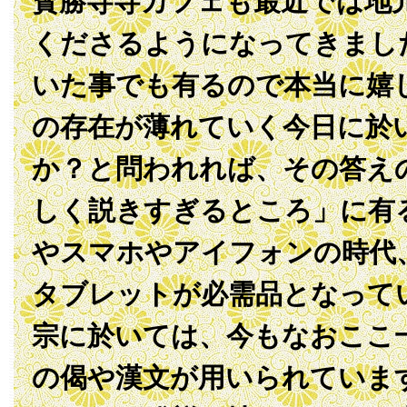
寳勝寺寺カフェも最近では地
くださるようになってきまし
いた事でも有るので本当に嬉
の存在が薄れていく今日に於
か？と問われれば、その答え
しく説きすぎるところ」に有
やスマホやアイフォンの時代
タブレットが必需品となって
宗に於いては、今もなおここ
の偈や漢文が用いられていま