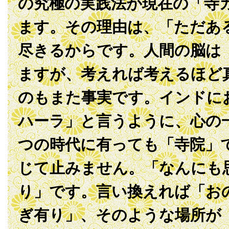
の究極の実践法が現在の「寺
ます。その理由は、「ただあ
尽きるからです。人間の脳は
ますが、考えれば考えるほど
のもまた事実です。インドに
ハーラ」と言うように、心の
つの時代に有っても「寺院」
じて止みません。「なんにも
り」です。言い換えれば「お
ぎ有り」、そのような場所が