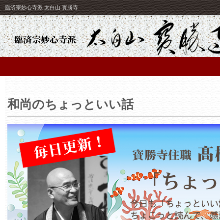
臨済宗妙心寺派 太白山 寳勝寺
和尚のちょっといい話