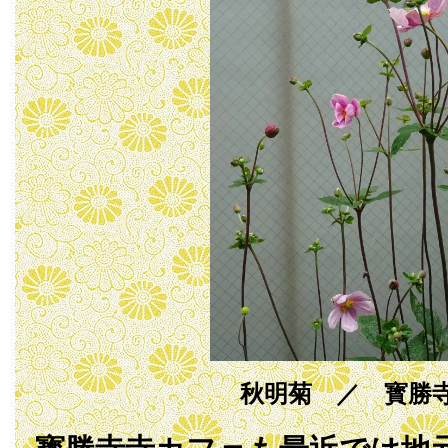
秋明菊 ／ 寳勝