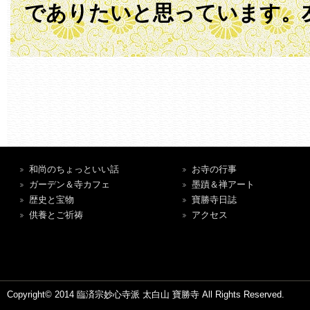
でありたいと思っています。
和尚のちょっといい話
お寺の行事
ガーデン＆寺カフェ
墨蹟＆禅アート
歴史と宝物
寶勝寺日誌
供養とご祈祷
アクセス
Copyright© 2014 臨済宗妙心寺派 太白山 寶勝寺 All Rights Reserved.