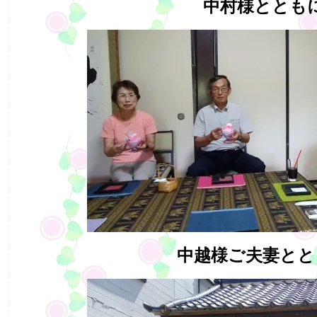
中村様ととも
中越様ご夫妻とと