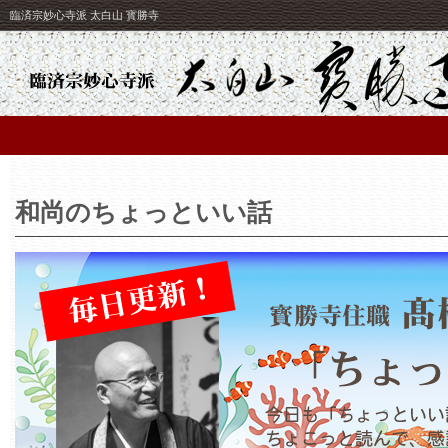
臨済宗妙心寺派 太白山 寳勝寺
和尚のちょっといい話