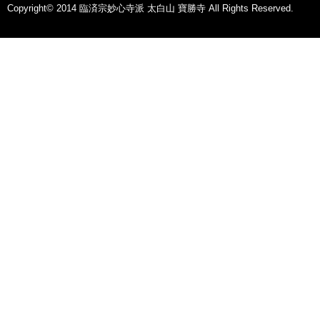
Copyright© 2014 臨済宗妙心寺派 太白山 寶勝寺 All Rights Reserved.