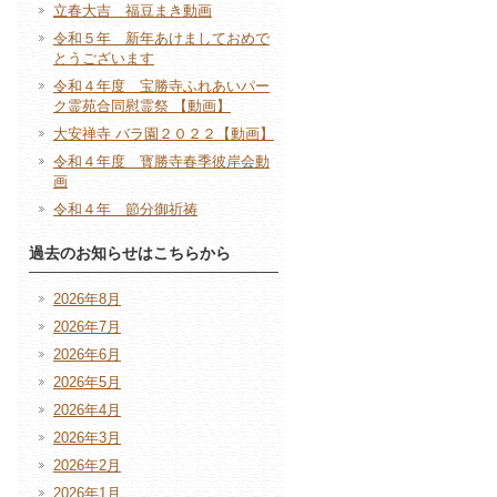
立春大吉 福豆まき動画
令和５年 新年あけましておめで
とうございます
令和４年度 宝勝寺ふれあいパー
ク霊苑合同慰霊祭 【動画】
大安禅寺 バラ園２０２２【動画】
令和４年度 寳勝寺春季彼岸会動
画
令和４年 節分御祈祷
過去のお知らせはこちらから
2026年8月
2026年7月
2026年6月
2026年5月
2026年4月
2026年3月
2026年2月
2026年1月