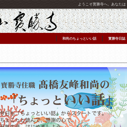
ようこそ寳勝寺へ。あなたは [C
和尚のちょっといい話
寳勝寺日誌