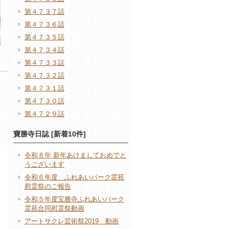
第４７３７話
第４７３６話
第４７３５話
第４７３４話
第４７３３話
第４７３２話
第４７３１話
第４７３０話
第４７２９話
寶勝寺日誌 [新着10件]
令和８年 新年あけましておめでと
うございます
令和６年度 ふれあいパーク霊苑
慰霊祭のご報告
令和５年度宝勝寺ふれあいパーク
霊苑合同慰霊祭動画
アートサクレ芸術祭2019 動画