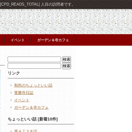
PD_READS_TOTAL] 人目の訪問者です。
イベント
ガーデン＆寺カフェ
検
索:
検
索:
リンク
和尚のちょっといい話
寳勝寺日誌
イベント
ガーデン＆寺カフェ
ちょっといい話 [新着10件]
第４７３８話