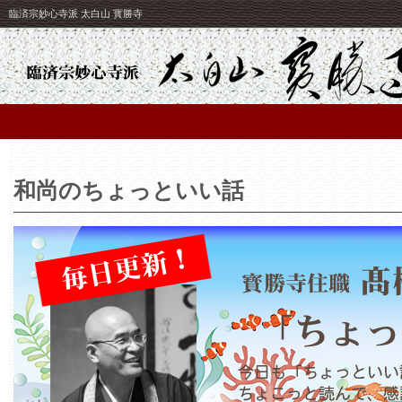
臨済宗妙心寺派 太白山 寳勝寺
和尚のちょっといい話