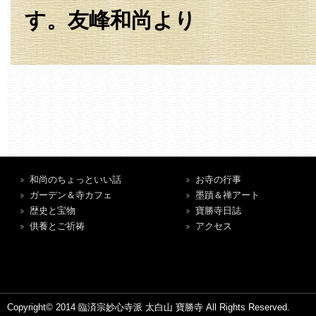
す。友峰和尚より
和尚のちょっといい話
お寺の行事
ガーデン＆寺カフェ
墨蹟＆禅アート
歴史と宝物
寶勝寺日誌
供養とご祈祷
アクセス
Copyright© 2014 臨済宗妙心寺派 太白山 寶勝寺 All Rights Reserved.