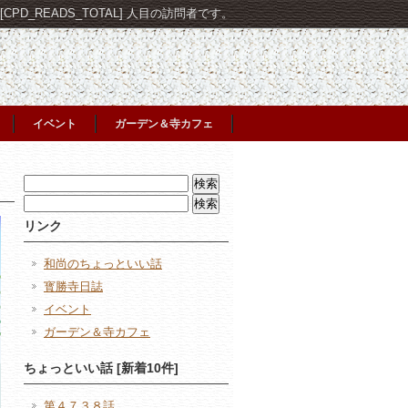
PD_READS_TOTAL] 人目の訪問者です。
イベント
ガーデン＆寺カフェ
検
索:
検
索:
リンク
和尚のちょっといい話
寳勝寺日誌
イベント
ガーデン＆寺カフェ
ちょっといい話 [新着10件]
第４７３８話