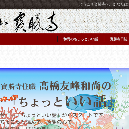
ようこそ寳勝寺へ。あなたは [C
和尚のちょっといい話
寳勝寺日誌