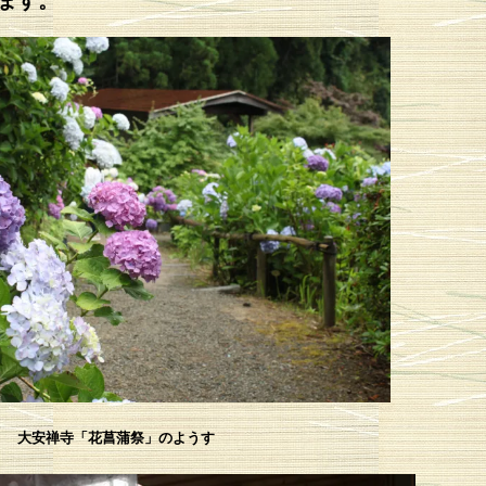
ます。
大安禅寺「花菖蒲祭」のようす