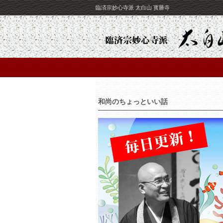
臨済宗妙心寺派 太白山 寳勝寺
和尚のちょっといい話