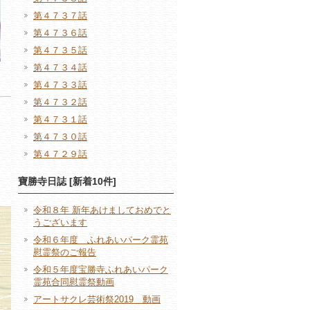
第４７３７話
第４７３６話
第４７３５話
第４７３４話
第４７３３話
第４７３２話
第４７３１話
第４７３０話
第４７２９話
寶勝寺日誌 [新着10件]
令和８年 新年あけましておめでと
うございます
令和６年度 ふれあいパーク霊苑
慰霊祭のご報告
令和５年度宝勝寺ふれあいパーク
霊苑合同慰霊祭動画
アートサクレ芸術祭2019 動画