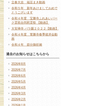
立春大吉 福豆まき動画
令和５年 新年あけましておめで
とうございます
令和４年度 宝勝寺ふれあいパー
ク霊苑合同慰霊祭 【動画】
大安禅寺 バラ園２０２２【動画】
令和４年度 寳勝寺春季彼岸会動
画
令和４年 節分御祈祷
過去のお知らせはこちらから
2026年8月
2026年7月
2026年6月
2026年5月
2026年4月
2026年3月
2026年2月
2026年1月