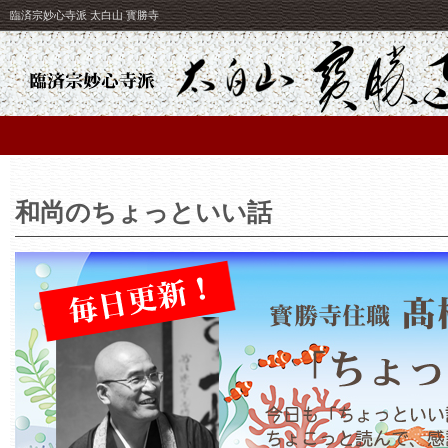
臨済宗妙心寺派 太白山 寳勝寺
和尚のちょっといい話