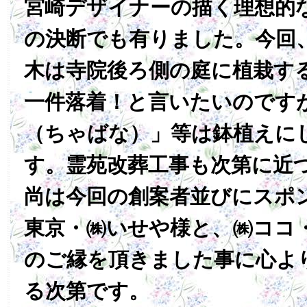
宮崎デザイナーの描く理想的
の決断でも有りました。今回
木は寺院後ろ側の庭に植栽す
一件落着！と言いたいのです
（ちゃばな）」等は鉢植えに
す。霊苑改葬工事も次第に近
尚は今回の創案者並びにスポ
東京・㈱いせや様と、㈱ココ
のご縁を頂きました事に心よ
る次第です。