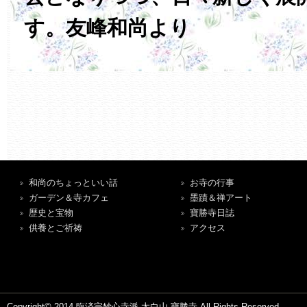
す。友峰和尚より
和尚のちょっといい話
お寺の行事
ガーデン＆寺カフェ
墨蹟＆禅アート
歴史と宝物
寶勝寺日誌
供養とご祈祷
アクセス
Copyright© 2014 臨済宗妙心寺派 太白山 寶勝寺 All Rights Reserved.