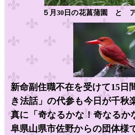
５月30日の花菖蒲園 と 
新命副住職不在を受けて15日
き法話」の代参も今日が千秋
真に「奇なるかな！奇なるかな
阜県山県市佐野からの団体様