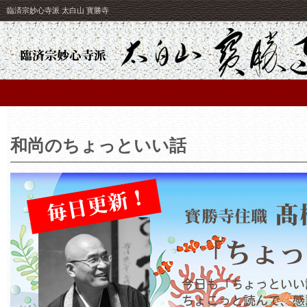
臨済宗妙心寺派 太白山 寳勝寺
和尚のちょっといい話