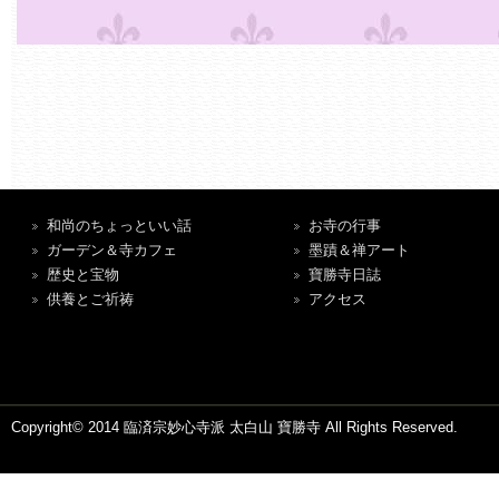
和尚のちょっといい話
お寺の行事
ガーデン＆寺カフェ
墨蹟＆禅アート
歴史と宝物
寶勝寺日誌
供養とご祈祷
アクセス
Copyright© 2014 臨済宗妙心寺派 太白山 寶勝寺 All Rights Reserved.