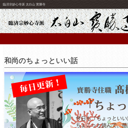
臨済宗妙心寺派 太白山 寳勝寺
和尚のちょっといい話