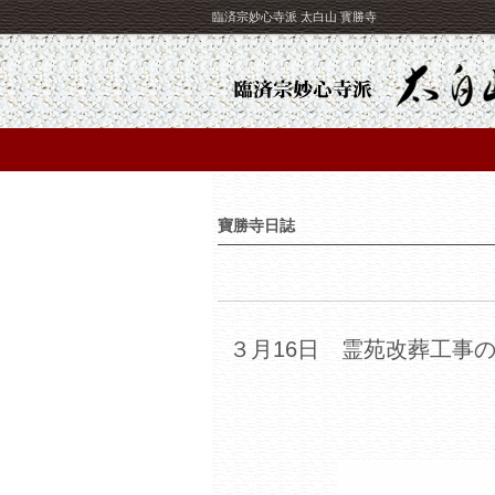
臨済宗妙心寺派 太白山 寳勝寺
寶勝寺日誌
３月16日 霊苑改葬工事