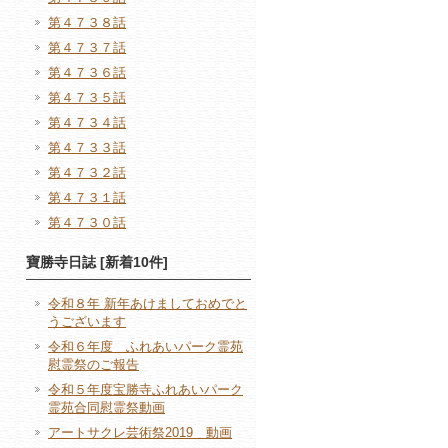
第４７３８話
第４７３７話
第４７３６話
第４７３５話
第４７３４話
第４７３３話
第４７３２話
第４７３１話
第４７３０話
寶勝寺日誌 [新着10件]
令和８年 新年あけましておめでと
うございます
令和６年度 ふれあいパーク霊苑
慰霊祭のご報告
令和５年度宝勝寺ふれあいパーク
霊苑合同慰霊祭動画
アートサクレ芸術祭2019 動画