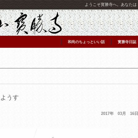
ようこそ寳勝寺へ。あなたは [C
和尚のちょっといい話
寳勝寺日誌
のようす
2017年 03月 16