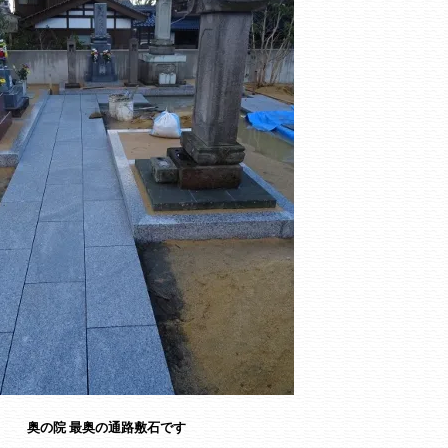
奥の院 最奥の通路敷石です