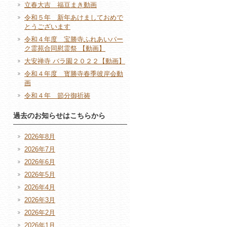
立春大吉 福豆まき動画
令和５年 新年あけましておめで
とうございます
令和４年度 宝勝寺ふれあいパー
ク霊苑合同慰霊祭 【動画】
大安禅寺 バラ園２０２２【動画】
令和４年度 寳勝寺春季彼岸会動
画
令和４年 節分御祈祷
過去のお知らせはこちらから
2026年8月
2026年7月
2026年6月
2026年5月
2026年4月
2026年3月
2026年2月
2026年1月