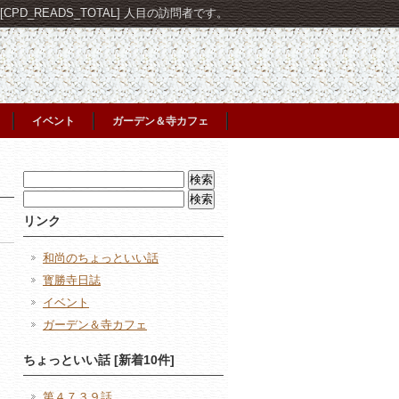
PD_READS_TOTAL] 人目の訪問者です。
イベント
ガーデン＆寺カフェ
検
索:
検
索:
リンク
和尚のちょっといい話
寳勝寺日誌
イベント
ガーデン＆寺カフェ
日
ちょっといい話 [新着10件]
第４７３９話