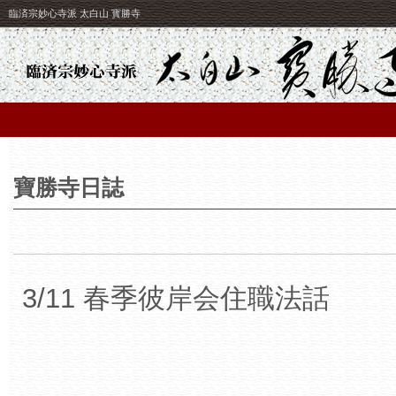
臨済宗妙心寺派 太白山 寳勝寺
寶勝寺日誌
3/11 春季彼岸会住職法話