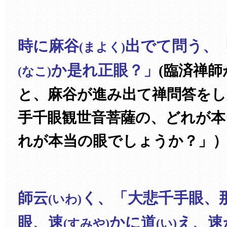
時に麻谷
出でて問う、
(まよく)
か是れ正眼？」
(臨済禅
(なこ)
と、麻谷が進み出て禅問答をし
手千眼観世音菩薩の、どれが本
れが本当の眼でしょうか？」
師云
く、「大悲千手眼、
(いわ)
眼、速
かに道
え、速
(すみや)
(い)