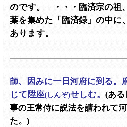
のです。 ・・・臨済宗の祖
葉を集めた「臨済録」の中に
あります。
師、因みに一日河府に到る。
じて陞座
せしむ。
(あ
(しんぞ)
事の王常侍に説法を請われて河
た。)