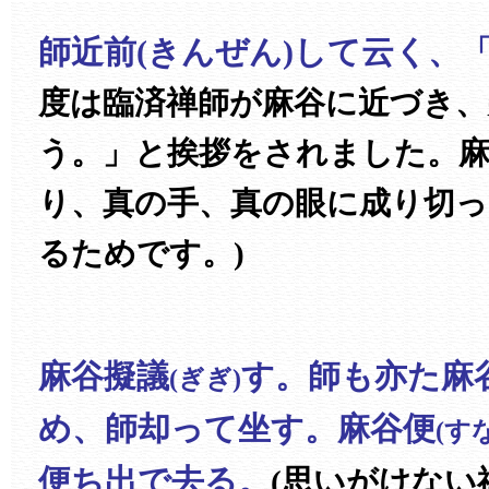
師近前(きんぜん)して云く、
度は臨済禅師が麻谷に近づき、
う。」と挨拶をされました。麻
り、真の手、真の眼に成り切
るためです。)
麻谷擬議
す。師も亦た麻
(ぎぎ)
め、師却って坐す。麻谷便
(す
便ち出で去る。
(思いがけない