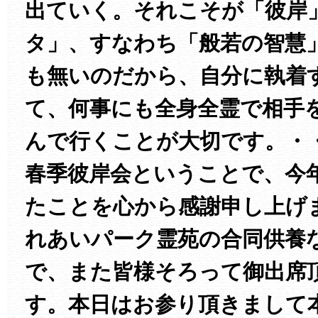
出ていく。それこそが「彼岸
タ」、すなわち「般若の智慧
も無いのだから、自分に執着
て、何事にも全身全霊で相手
んで行くことが大切です。・
春季彼岸会ということで、今
たことを心から感謝申し上げ
れあいパーク霊苑の合同供養
で、また皆様そろって御出席
す。本日はお参り頂きまして