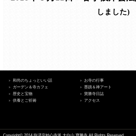
しました)
和尚のちょっといい話
お寺の行事
ガーデン＆寺カフェ
墨蹟＆禅アート
歴史と宝物
寶勝寺日誌
供養とご祈祷
アクセス
Copyright© 2014 臨済宗妙心寺派 太白山 寶勝寺 All Rights Reserved.