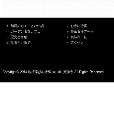
和尚のちょっといい話
お寺の行事
ガーデン＆寺カフェ
墨蹟＆禅アート
歴史と宝物
寶勝寺日誌
供養とご祈祷
アクセス
Copyright© 2014 臨済宗妙心寺派 太白山 寶勝寺 All Rights Reserved.