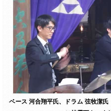
ベース 河合翔平氏、ドラム 弦牧潔