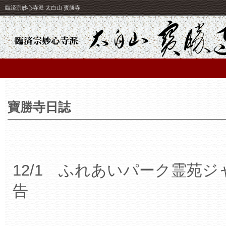
臨済宗妙心寺派 太白山 寳勝寺
寶勝寺日誌
12/1 ふれあいパーク霊苑ジ
告