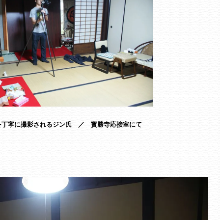
を丁寧に撮影されるジン氏 ／ 寳勝寺応接室にて