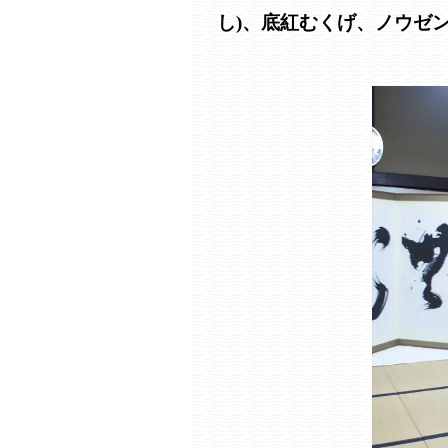
し)、底紅むくげ、ノウゼ