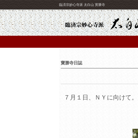
臨済宗妙心寺派 太白山 寳勝寺
寶勝寺日誌
７月１日、ＮＹに向けて。