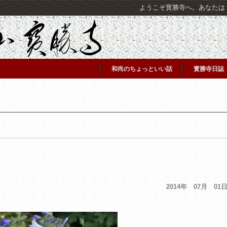
ようこそ寳勝寺へ。あなたは [C
和尚のちょっといい話
寳勝寺日誌
2014年 07月 01