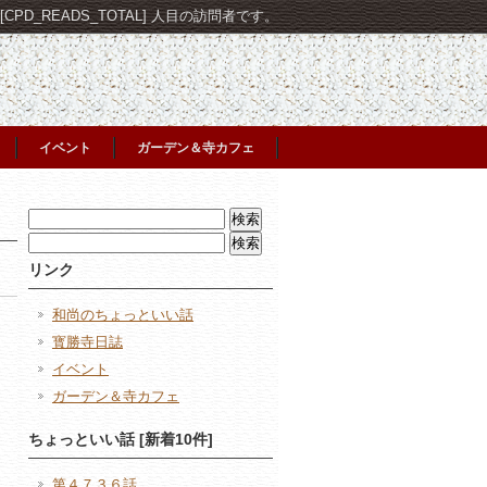
PD_READS_TOTAL] 人目の訪問者です。
イベント
ガーデン＆寺カフェ
検
索:
検
索:
リンク
和尚のちょっといい話
寳勝寺日誌
イベント
ガーデン＆寺カフェ
日
ちょっといい話 [新着10件]
第４７３６話