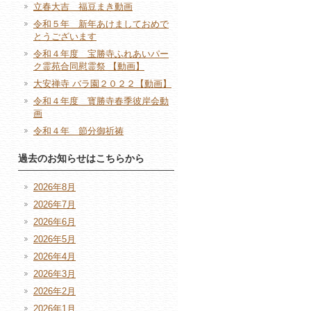
立春大吉 福豆まき動画
令和５年 新年あけましておめで
とうございます
令和４年度 宝勝寺ふれあいパー
ク霊苑合同慰霊祭 【動画】
大安禅寺 バラ園２０２２【動画】
令和４年度 寳勝寺春季彼岸会動
画
令和４年 節分御祈祷
過去のお知らせはこちらから
2026年8月
2026年7月
2026年6月
2026年5月
2026年4月
2026年3月
2026年2月
2026年1月