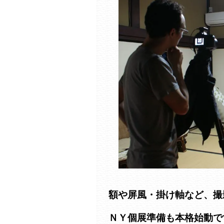
額や屏風・掛け軸など、撮
ＮＹ個展準備も本格始動で