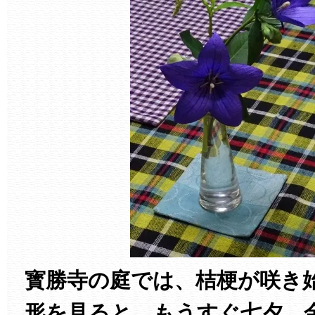
寳勝寺の庭では、桔梗が咲き
形を見ると、もうすぐ七夕、