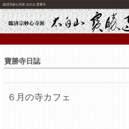
臨済宗妙心寺派 太白山 寳勝寺
寶勝寺日誌
６月の寺カフェ