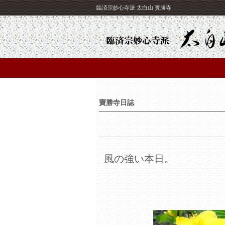
臨済宗妙心寺派 太白山 寳勝寺
寶勝寺日誌
風の強い本日。