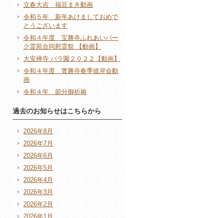
立春大吉 福豆まき動画
令和５年 新年あけましておめで
とうございます
令和４年度 宝勝寺ふれあいパー
ク霊苑合同慰霊祭 【動画】
大安禅寺 バラ園２０２２【動画】
令和４年度 寳勝寺春季彼岸会動
画
令和４年 節分御祈祷
過去のお知らせはこちらから
2026年8月
2026年7月
2026年6月
2026年5月
2026年4月
2026年3月
2026年2月
2026年1月