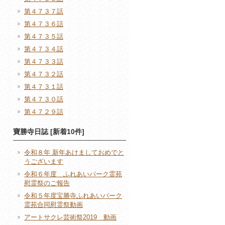
第４７３７話
第４７３６話
第４７３５話
第４７３４話
第４７３３話
第４７３２話
第４７３１話
第４７３０話
第４７２９話
寶勝寺日誌 [新着10件]
令和８年 新年あけましておめでと
うございます
令和６年度 ふれあいパーク霊苑
慰霊祭のご報告
令和５年度宝勝寺ふれあいパーク
霊苑合同慰霊祭動画
アートサクレ芸術祭2019 動画