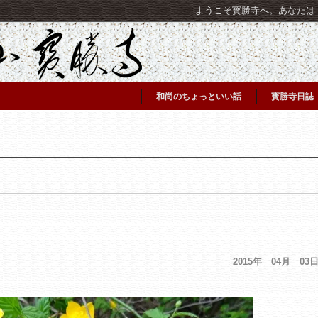
ようこそ寳勝寺へ。あなたは [C
和尚のちょっといい話
寳勝寺日誌
2015年 04月 03