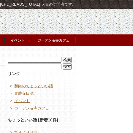
PD_READS_TOTAL] 人目の訪問者です。
イベント
ガーデン＆寺カフェ
検
索:
検
索:
リンク
和尚のちょっといい話
寳勝寺日誌
イベント
ガーデン＆寺カフェ
日
ちょっといい話 [新着10件]
第４７３８話