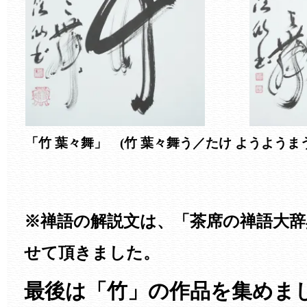
「竹 葉々舞」 (竹 葉々舞う／たけ ようようまう
※禅語の解説文は、「茶席の禅語大辞
せて頂きました。
最後は「竹」の作品を集めま