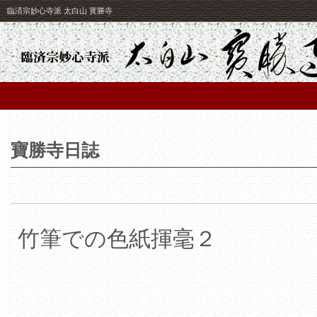
臨済宗妙心寺派 太白山 寳勝寺
寶勝寺日誌
竹筆での色紙揮毫２