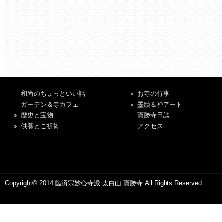
和尚のちょっといい話
お寺の行事
ガーデン＆寺カフェ
墨蹟＆禅アート
歴史と宝物
寶勝寺日誌
供養とご祈祷
アクセス
Copyright© 2014 臨済宗妙心寺派 太白山 寶勝寺 All Rights Reserved.