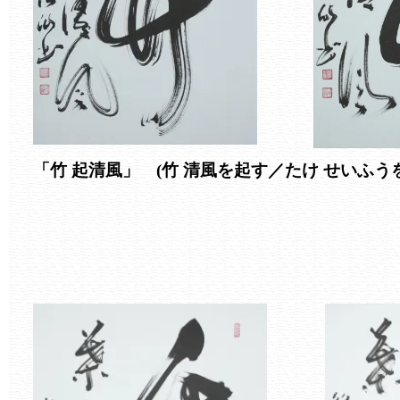
「竹 起清風」 (竹 清風を起す／たけ せいふう