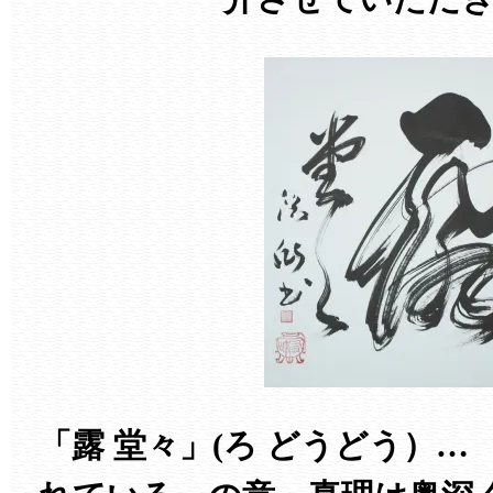
「露 堂々」(ろ どうどう）…