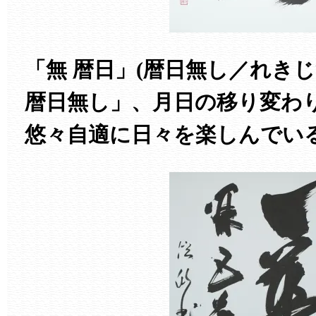
「無 暦日」(暦日無し／れき
暦日無し」、月日の移り変わ
悠々自適に日々を楽しんでい