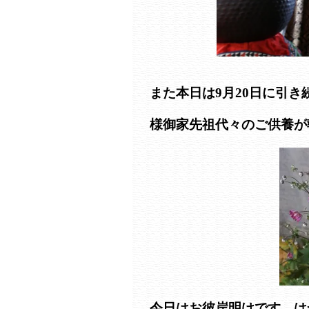
また本日は9月20日に引
様御家先祖代々のご供養が
今日はお彼岸明けです。は