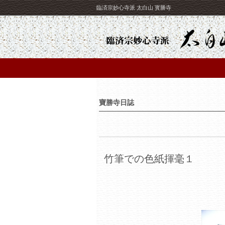
臨済宗妙心寺派 太白山 寳勝寺
寶勝寺日誌
竹筆での色紙揮毫１