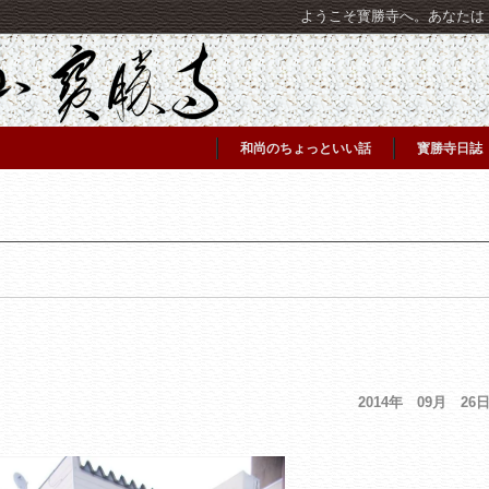
ようこそ寳勝寺へ。あなたは [C
和尚のちょっといい話
寳勝寺日誌
2014年 09月 26