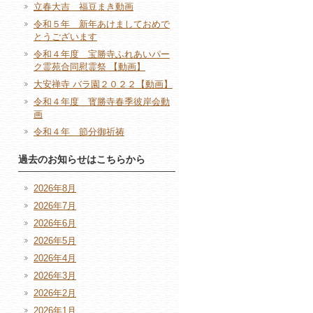
立春大吉 福豆まき動画
令和５年 新年あけましておめで
とうございます
令和４年度 宝勝寺ふれあいパー
ク霊苑合同慰霊祭 【動画】
大安禅寺 バラ園２０２２【動画】
令和４年度 寳勝寺春季彼岸会動
画
令和４年 節分御祈祷
過去のお知らせはこちらから
2026年8月
2026年7月
2026年6月
2026年5月
2026年4月
2026年3月
2026年2月
2026年1月