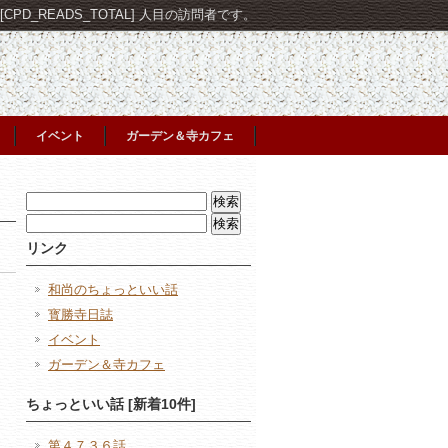
PD_READS_TOTAL] 人目の訪問者です。
イベント
ガーデン＆寺カフェ
検
索:
検
索:
リンク
和尚のちょっといい話
寳勝寺日誌
イベント
ガーデン＆寺カフェ
日
ちょっといい話 [新着10件]
第４７３６話