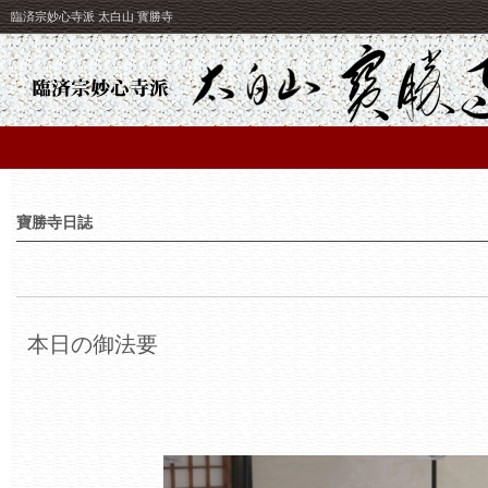
臨済宗妙心寺派 太白山 寳勝寺
寶勝寺日誌
本日の御法要