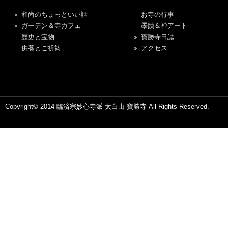
和尚のちょっといい話
お寺の行事
ガーデン＆寺カフェ
墨蹟＆禅アート
歴史と宝物
寶勝寺日誌
供養とご祈祷
アクセス
Copyright© 2014 臨済宗妙心寺派 太白山 寶勝寺 All Rights Reserved.