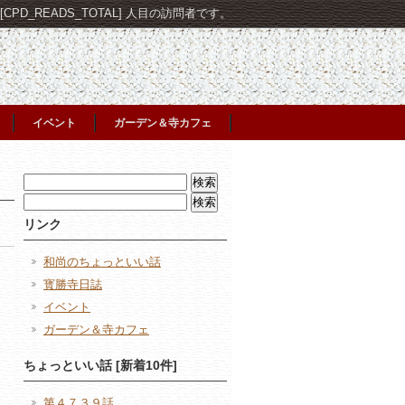
PD_READS_TOTAL] 人目の訪問者です。
イベント
ガーデン＆寺カフェ
検
索:
検
索:
リンク
和尚のちょっといい話
寳勝寺日誌
イベント
ガーデン＆寺カフェ
日
ちょっといい話 [新着10件]
第４７３９話