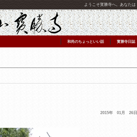
ようこそ寳勝寺へ。あなたは [C
和尚のちょっといい話
寳勝寺日誌
2015年 01月 26