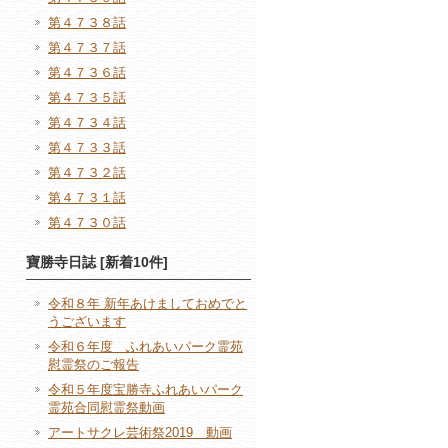
第４７３８話
第４７３７話
第４７３６話
第４７３５話
第４７３４話
第４７３３話
第４７３２話
第４７３１話
第４７３０話
寶勝寺日誌 [新着10件]
令和８年 新年あけましておめでと
うございます
令和６年度 ふれあいパーク霊苑
慰霊祭のご報告
令和５年度宝勝寺ふれあいパーク
霊苑合同慰霊祭動画
アートサクレ芸術祭2019 動画