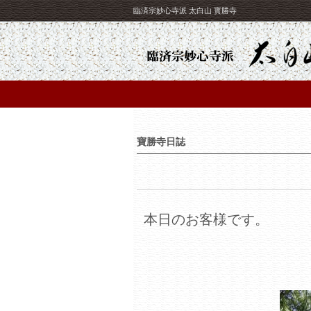
臨済宗妙心寺派 太白山 寳勝寺
寶勝寺日誌
本日のお客様です。