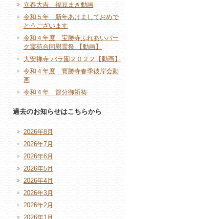
立春大吉 福豆まき動画
令和５年 新年あけましておめで
とうございます
令和４年度 宝勝寺ふれあいパー
ク霊苑合同慰霊祭 【動画】
大安禅寺 バラ園２０２２【動画】
令和４年度 寳勝寺春季彼岸会動
画
令和４年 節分御祈祷
過去のお知らせはこちらから
2026年8月
2026年7月
2026年6月
2026年5月
2026年4月
2026年3月
2026年2月
2026年1月