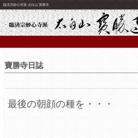
臨済宗妙心寺派 太白山 寳勝寺
寶勝寺日誌
最後の朝顔の種を・・・