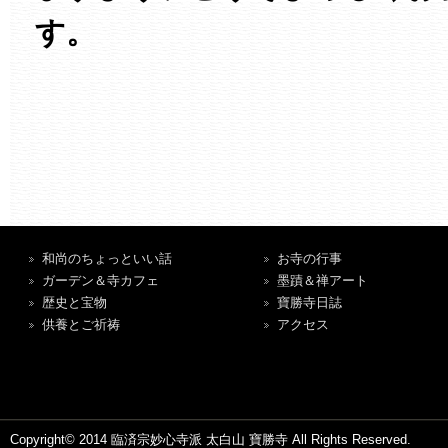
す。
和尚のちょっといい話
お寺の行事
ガーデン＆寺カフェ
墨蹟＆禅アート
歴史と宝物
寶勝寺日誌
供養とご祈祷
アクセス
Copyright© 2014 臨済宗妙心寺派 太白山 寶勝寺 All Rights Reserved.