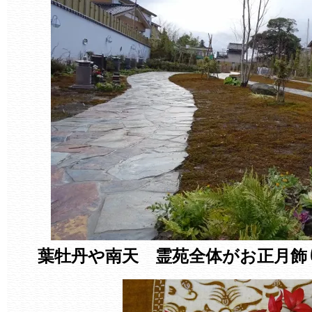
葉牡丹や南天 霊苑全体がお正月飾