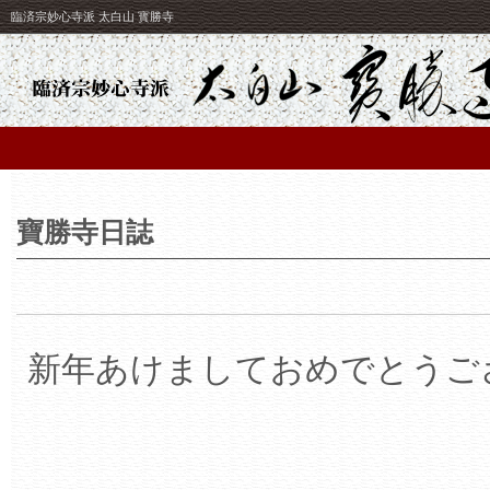
臨済宗妙心寺派 太白山 寳勝寺
寶勝寺日誌
新年あけましておめでとうご