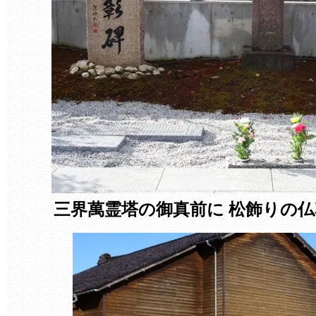
三界萬霊塔の御真前に 松飾りの