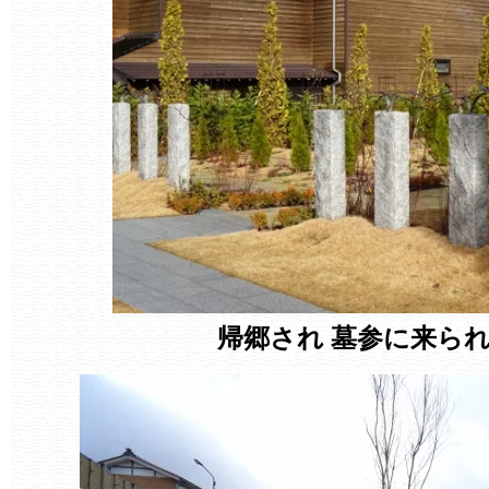
帰郷され 墓参に来ら