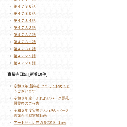
第４７３６話
第４７３５話
第４７３４話
第４７３３話
第４７３２話
第４７３１話
第４７３０話
第４７２９話
第４７２８話
寶勝寺日誌 [新着10件]
令和８年 新年あけましておめでと
うございます
令和６年度 ふれあいパーク霊苑
慰霊祭のご報告
令和５年度宝勝寺ふれあいパーク
霊苑合同慰霊祭動画
アートサクレ芸術祭2019 動画