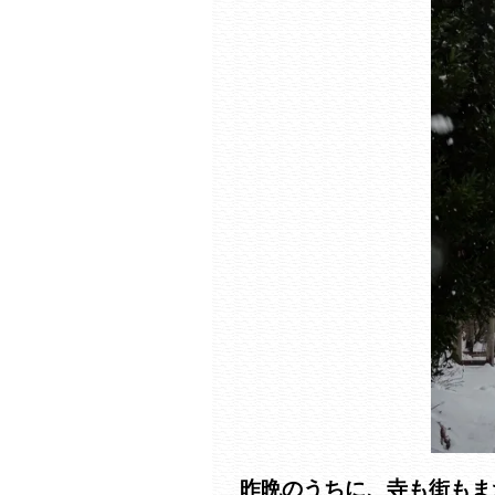
昨晩のうちに、寺も街もま