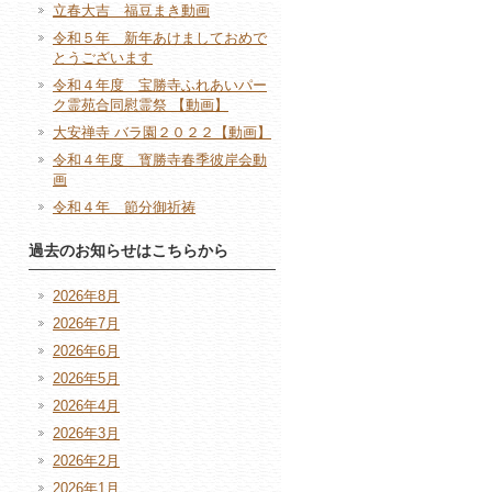
立春大吉 福豆まき動画
令和５年 新年あけましておめで
とうございます
令和４年度 宝勝寺ふれあいパー
ク霊苑合同慰霊祭 【動画】
大安禅寺 バラ園２０２２【動画】
令和４年度 寳勝寺春季彼岸会動
画
令和４年 節分御祈祷
過去のお知らせはこちらから
2026年8月
2026年7月
2026年6月
2026年5月
2026年4月
2026年3月
2026年2月
2026年1月