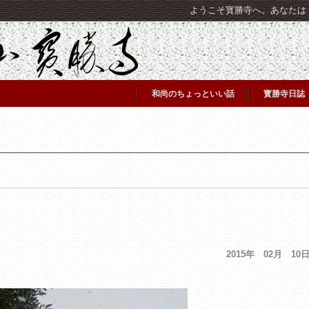
ようこそ寳勝寺へ。あなたは [C
和尚のちょっといい話
寳勝寺日誌
2015年 02月 10