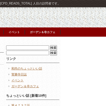
PD_READS_TOTAL] 人目の訪問者です。
イベント
ガーデン＆寺カフェ
検
索:
検
索:
リンク
和尚のちょっといい話
寳勝寺日誌
イベント
ガーデン＆寺カフェ
日
ちょっといい話 [新着10件]
第４７３７話