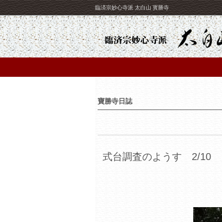
臨済宗妙心寺派 太白山 寳勝寺
寶勝寺日誌
式台調査のようす 2/10