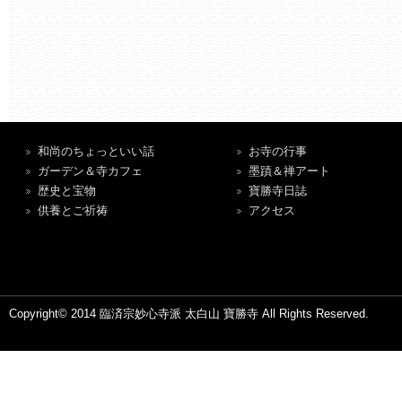
和尚のちょっといい話
お寺の行事
ガーデン＆寺カフェ
墨蹟＆禅アート
歴史と宝物
寶勝寺日誌
供養とご祈祷
アクセス
Copyright© 2014 臨済宗妙心寺派 太白山 寶勝寺 All Rights Reserved.