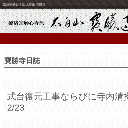
臨済宗妙心寺派 太白山 寳勝寺
寶勝寺日誌
式台復元工事ならびに寺内
2/23