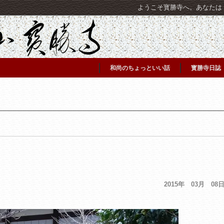
ようこそ寳勝寺へ。あなたは [C
和尚のちょっといい話
寳勝寺日誌
2015年 03月 08