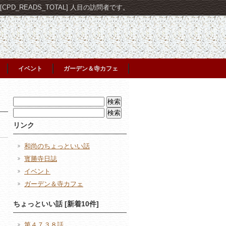
PD_READS_TOTAL] 人目の訪問者です。
イベント
ガーデン＆寺カフェ
検
索:
検
索:
リンク
和尚のちょっといい話
寳勝寺日誌
イベント
ガーデン＆寺カフェ
日
ちょっといい話 [新着10件]
第４７３８話