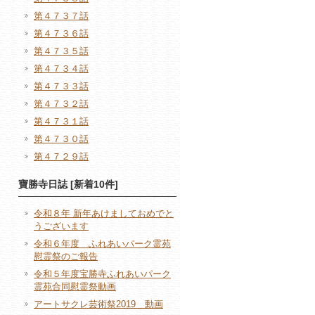
第４７３７話
第４７３６話
第４７３５話
第４７３４話
第４７３３話
第４７３２話
第４７３１話
第４７３０話
第４７２９話
寶勝寺日誌 [新着10件]
令和８年 新年あけましておめでと
うございます
令和６年度 ふれあいパーク霊苑
慰霊祭のご報告
令和５年度宝勝寺ふれあいパーク
霊苑合同慰霊祭動画
アートサクレ芸術祭2019 動画