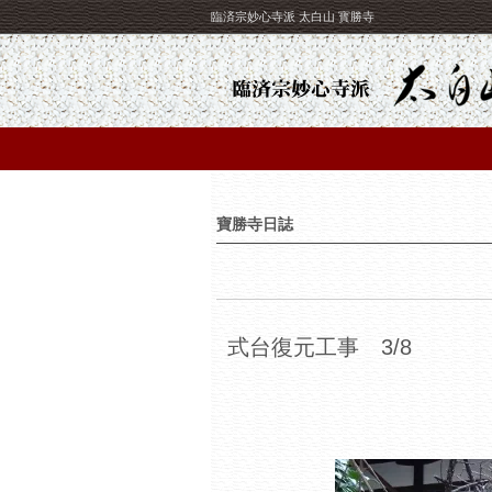
臨済宗妙心寺派 太白山 寳勝寺
寶勝寺日誌
式台復元工事 3/8