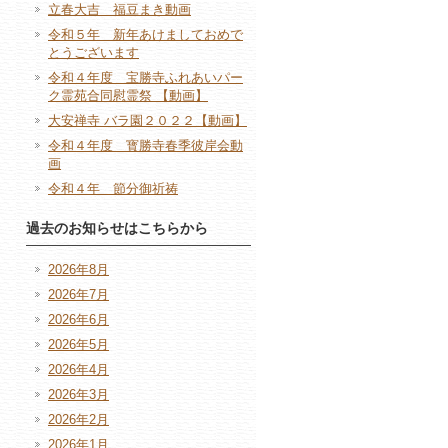
立春大吉 福豆まき動画
令和５年 新年あけましておめで
とうございます
令和４年度 宝勝寺ふれあいパー
ク霊苑合同慰霊祭 【動画】
大安禅寺 バラ園２０２２【動画】
令和４年度 寳勝寺春季彼岸会動
画
令和４年 節分御祈祷
過去のお知らせはこちらから
2026年8月
2026年7月
2026年6月
2026年5月
2026年4月
2026年3月
2026年2月
2026年1月