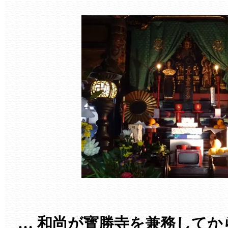
… 和尚が寳勝寺を兼務してか