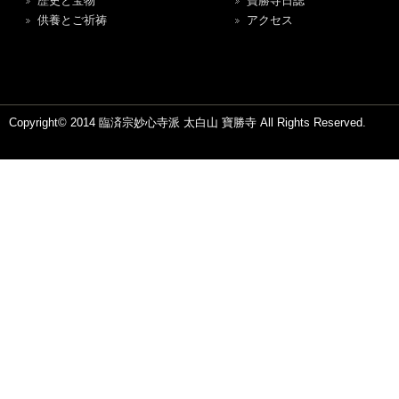
歴史と宝物
寶勝寺日誌
供養とご祈祷
アクセス
Copyright© 2014 臨済宗妙心寺派 太白山 寶勝寺 All Rights Reserved.