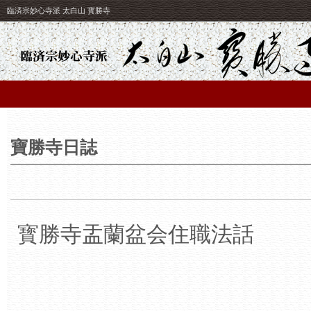
臨済宗妙心寺派 太白山 寳勝寺
寶勝寺日誌
寳勝寺盂蘭盆会住職法話