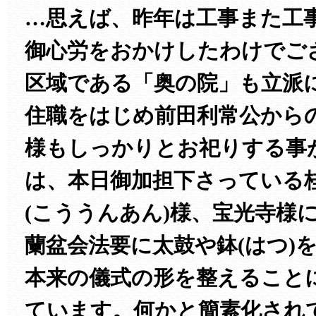
…思えば、昨年は工事また工
御心労をおかけしたわけでご
区域である「奥の院」も立派
住職をはじめ前田利常公から
様もしっかりとお祀りする事
は、本日御加担下さっている
(こううんあん)様、宝光寺様
蘭盆会法要に太鼓や鉢(はつ)
本来の儀式の形を整えること
ています。何かと簡素化され