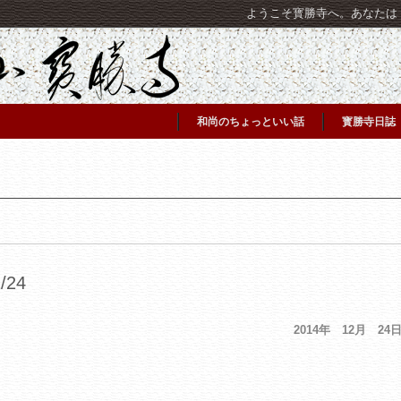
ようこそ寳勝寺へ。あなたは [C
和尚のちょっといい話
寳勝寺日誌
24
2014年 12月 24