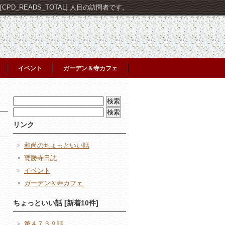
PD_READS_TOTAL] 人目の訪問者です。
イベント
ガーデン＆寺カフェ
検
索:
検
索:
リンク
和尚のちょっといい話
寳勝寺日誌
イベント
ガーデン＆寺カフェ
日
ちょっといい話 [新着10件]
第４７３９話