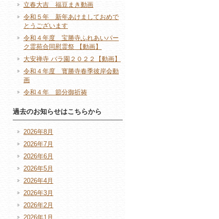
立春大吉 福豆まき動画
令和５年 新年あけましておめで
とうございます
令和４年度 宝勝寺ふれあいパー
ク霊苑合同慰霊祭 【動画】
大安禅寺 バラ園２０２２【動画】
令和４年度 寳勝寺春季彼岸会動
画
令和４年 節分御祈祷
過去のお知らせはこちらから
2026年8月
2026年7月
2026年6月
2026年5月
2026年4月
2026年3月
2026年2月
2026年1月