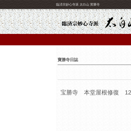
臨済宗妙心寺派 太白山 寳勝寺
寶勝寺日誌
宝勝寺 本堂屋根修復 12/