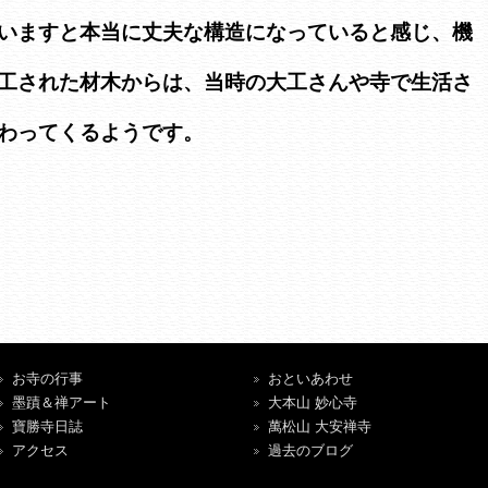
いますと本当に丈夫な構造になっていると感じ、機
工された材木からは、当時の大工さんや寺で生活さ
わってくるようです。
お寺の行事
おといあわせ
墨蹟＆禅アート
大本山 妙心寺
寶勝寺日誌
萬松山 大安禅寺
アクセス
過去のブログ