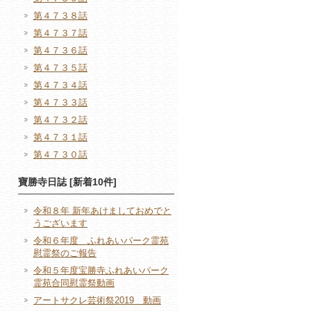
第４７３８話
第４７３７話
第４７３６話
第４７３５話
第４７３４話
第４７３３話
第４７３２話
第４７３１話
第４７３０話
寶勝寺日誌 [新着10件]
令和８年 新年あけましておめでと
うございます
令和６年度 ふれあいパーク霊苑
慰霊祭のご報告
令和５年度宝勝寺ふれあいパーク
霊苑合同慰霊祭動画
アートサクレ芸術祭2019 動画