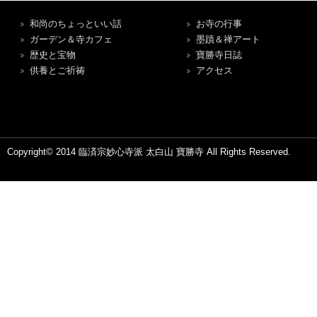
和尚のちょっといい話
お寺の行事
ガーデン＆寺カフェ
墨蹟＆禅アート
歴史と宝物
寶勝寺日誌
供養とご祈祷
アクセス
Copyright© 2014 臨済宗妙心寺派 太白山 寶勝寺 All Rights Reserved.