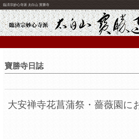
臨済宗妙心寺派 太白山 寳勝寺
寶勝寺日誌
大安禅寺花菖蒲祭・薔薇園に