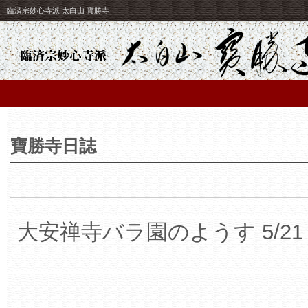
臨済宗妙心寺派 太白山 寳勝寺
寶勝寺日誌
大安禅寺バラ園のようす 5/21