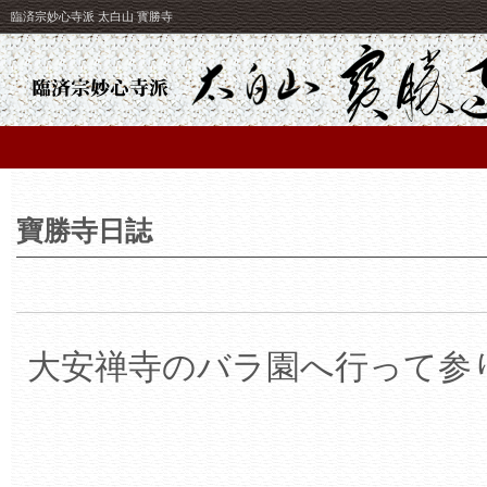
臨済宗妙心寺派 太白山 寳勝寺
寶勝寺日誌
大安禅寺のバラ園へ行って参