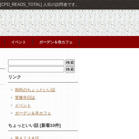
PD_READS_TOTAL] 人目の訪問者です。
イベント
ガーデン＆寺カフェ
検
索:
検
索:
リンク
和尚のちょっといい話
寳勝寺日誌
イベント
ガーデン＆寺カフェ
日
ちょっといい話 [新着10件]
第４７３８話