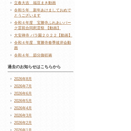
立春大吉 福豆まき動画
令和５年 新年あけましておめで
とうございます
令和４年度 宝勝寺ふれあいパー
ク霊苑合同慰霊祭 【動画】
大安禅寺 バラ園２０２２【動画】
令和４年度 寳勝寺春季彼岸会動
画
令和４年 節分御祈祷
過去のお知らせはこちらから
2026年8月
2026年7月
2026年6月
2026年5月
2026年4月
2026年3月
2026年2月
2026年1月