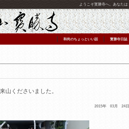
ようこそ寳勝寺へ。あなたは [C
和尚のちょっといい話
寳勝寺日誌
来山くださいました。
2015年 03月 24