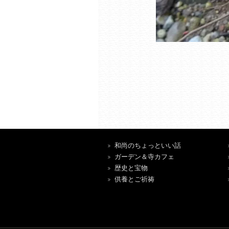
和尚のちょっといい話
ガーデン＆寺カフェ
歴史と宝物
供養とご祈祷