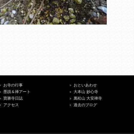
お寺の行事
おといあわせ
墨蹟＆禅アート
大本山 妙心寺
寶勝寺日誌
萬松山 大安禅寺
アクセス
過去のブログ