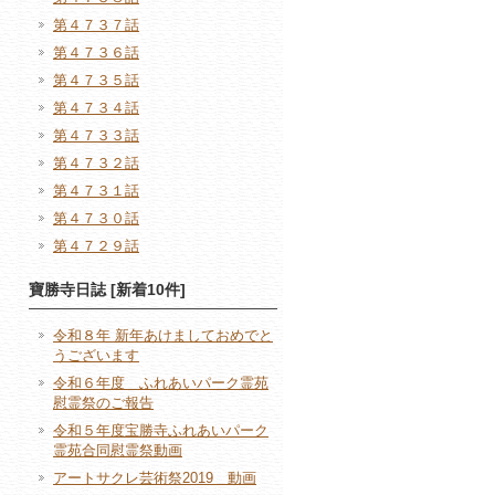
第４７３７話
第４７３６話
第４７３５話
第４７３４話
第４７３３話
第４７３２話
第４７３１話
第４７３０話
第４７２９話
寶勝寺日誌 [新着10件]
令和８年 新年あけましておめでと
うございます
令和６年度 ふれあいパーク霊苑
慰霊祭のご報告
令和５年度宝勝寺ふれあいパーク
霊苑合同慰霊祭動画
アートサクレ芸術祭2019 動画