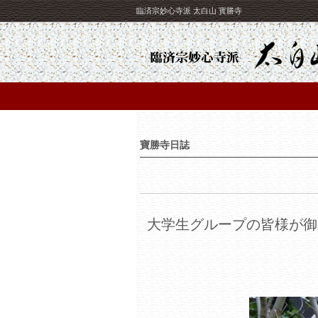
臨済宗妙心寺派 太白山 寳勝寺
寶勝寺日誌
大学生グループの皆様が御