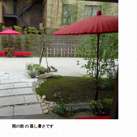
雨の前 の 蒸し暑さです