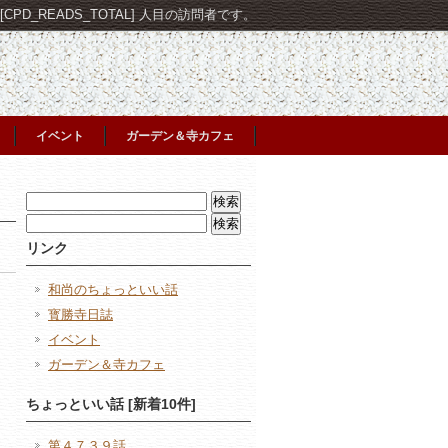
PD_READS_TOTAL] 人目の訪問者です。
イベント
ガーデン＆寺カフェ
検
索:
検
索:
リンク
和尚のちょっといい話
寳勝寺日誌
イベント
ガーデン＆寺カフェ
日
ちょっといい話 [新着10件]
第４７３９話