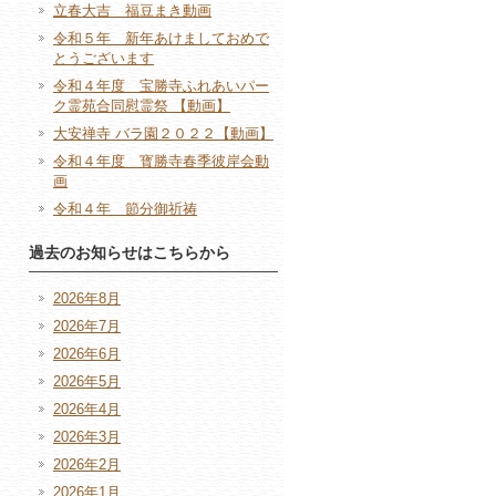
立春大吉 福豆まき動画
令和５年 新年あけましておめで
とうございます
令和４年度 宝勝寺ふれあいパー
ク霊苑合同慰霊祭 【動画】
大安禅寺 バラ園２０２２【動画】
令和４年度 寳勝寺春季彼岸会動
画
令和４年 節分御祈祷
過去のお知らせはこちらから
2026年8月
2026年7月
2026年6月
2026年5月
2026年4月
2026年3月
2026年2月
2026年1月