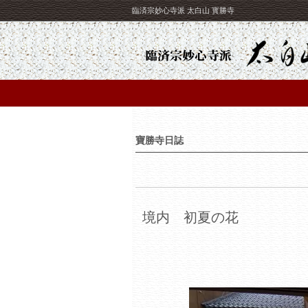
臨済宗妙心寺派 太白山 寳勝寺
寶勝寺日誌
境内 初夏の花