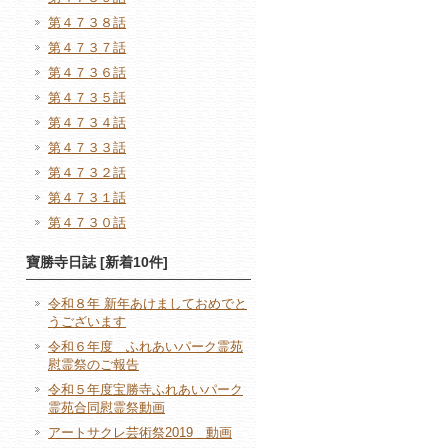
第４７３８話
第４７３７話
第４７３６話
第４７３５話
第４７３４話
第４７３３話
第４７３２話
第４７３１話
第４７３０話
寶勝寺日誌 [新着10件]
令和８年 新年あけましておめでと
うございます
令和６年度 ふれあいパーク霊苑
慰霊祭のご報告
令和５年度宝勝寺ふれあいパーク
霊苑合同慰霊祭動画
アートサクレ芸術祭2019 動画