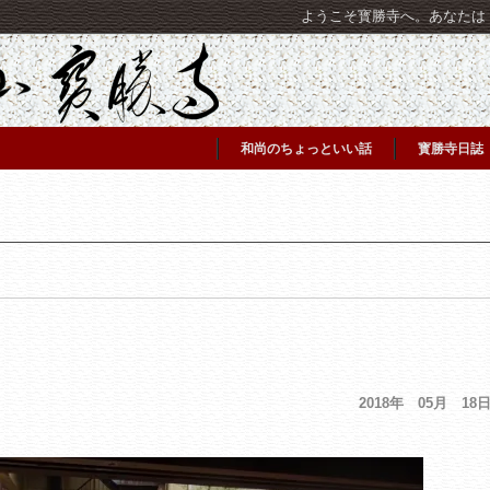
ようこそ寳勝寺へ。あなたは [C
和尚のちょっといい話
寳勝寺日誌
2018年 05月 18