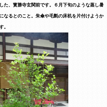
した、寳勝寺玄関前です。６月下旬のような蒸し暑
になるとのこと。朱傘や毛氈の床机を片付けようか
す。