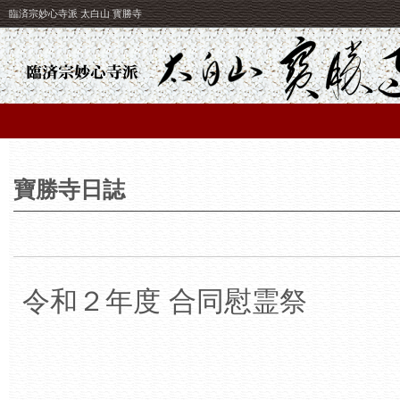
臨済宗妙心寺派 太白山 寳勝寺
寶勝寺日誌
令和２年度 合同慰霊祭