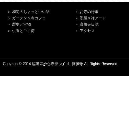
和尚のちょっといい話
お寺の行事
ガーデン＆寺カフェ
墨蹟＆禅アート
歴史と宝物
寶勝寺日誌
供養とご祈祷
アクセス
Copyright© 2014 臨済宗妙心寺派 太白山 寶勝寺 All Rights Reserved.