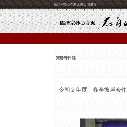
臨済宗妙心寺派 太白山 寳勝寺
寶勝寺日誌
令和２年度 春季彼岸会住