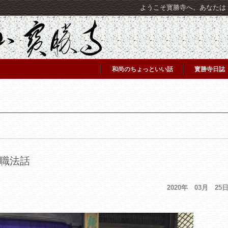
ようこそ寳勝寺へ。あなたは [C
和尚のちょっといい話
寳勝寺日誌
職法話
2020年 03月 25