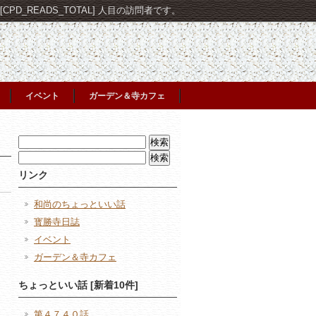
PD_READS_TOTAL] 人目の訪問者です。
イベント
ガーデン＆寺カフェ
検
索:
検
索:
リンク
和尚のちょっといい話
寳勝寺日誌
イベント
ガーデン＆寺カフェ
日
ちょっといい話 [新着10件]
第４７４０話