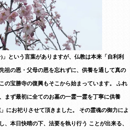
シ)」という言葉がありますが、仏教は本来「自利利
先祖の恩・父母の恩を忘れずに、供養を通して真の
この宝勝寺の復興もそこから始まっています。 ふれ
、まず最初に全てのお墓の一霊一霊を丁寧に供養
院」にお祀りさせて頂きました。 その霊魂の御力によ
し、本日快晴の下、法要を執り行う ことが出来る、