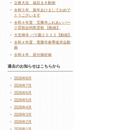
立春大吉 福豆まき動画
令和５年 新年あけましておめで
とうございます
令和４年度 宝勝寺ふれあいパー
ク霊苑合同慰霊祭 【動画】
大安禅寺 バラ園２０２２【動画】
令和４年度 寳勝寺春季彼岸会動
画
令和４年 節分御祈祷
過去のお知らせはこちらから
2026年8月
2026年7月
2026年6月
2026年5月
2026年4月
2026年3月
2026年2月
2026年1月