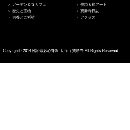
ガーデン＆寺カフェ
墨蹟＆禅アート
歴史と宝物
寶勝寺日誌
供養とご祈祷
アクセス
Copyright© 2014 臨済宗妙心寺派 太白山 寶勝寺 All Rights Reserved.