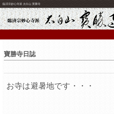
臨済宗妙心寺派 太白山 寳勝寺
寶勝寺日誌
お寺は避暑地です・・・