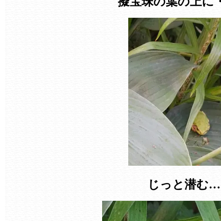
擬宝珠の葉の上に
じっと潜む…