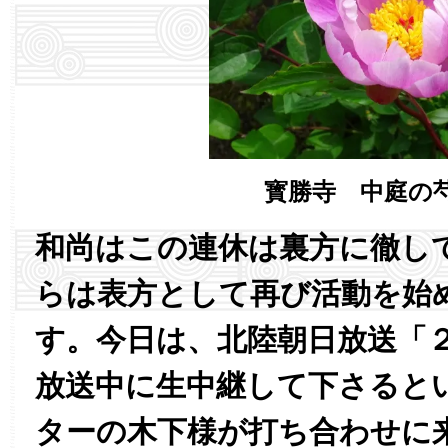
寳勝寺 中庭の
和尚はこの連休は裏方に徹し
らは表方として再び活動を始
す。今日は、北陸朝日放送「
放送中に生中継して下さると
ターの木下様が打ち合わせに