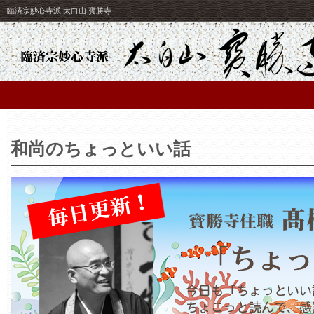
臨済宗妙心寺派 太白山 寳勝寺
和尚のちょっといい話