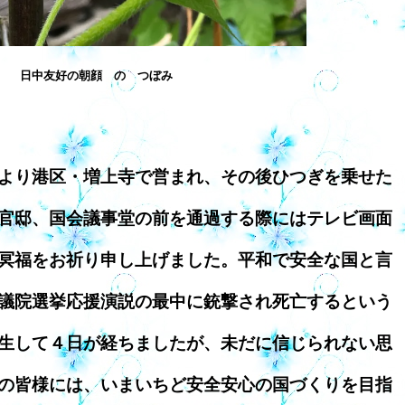
日中友好の朝顔 の つぼみ
より港区・増上寺で営まれ、その後ひつぎを乗せた
官邸、国会議事堂の前を通過する際にはテレビ画面
冥福をお祈り申し上げました。平和で安全な国と言
議院選挙応援演説の最中に銃撃され死亡するという
生して４日が経ちましたが、未だに信じられない思
の皆様には、いまいちど安全安心の国づくりを目指