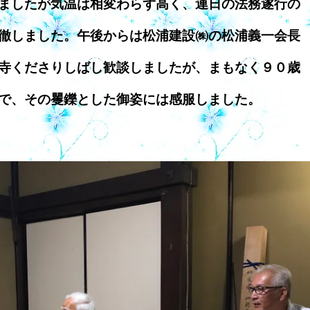
ましたが気温は相変わらず高く、連日の法務遂行の
徹しました。午後からは松浦建設㈱の松浦義一会長
寺くださりしばし歓談しましたが、まもなく９０歳
で、その矍鑠とした御姿には感服しました。