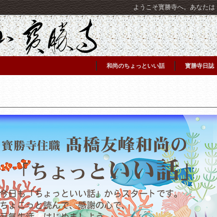
ようこそ寳勝寺へ。あなたは [C
和尚のちょっといい話
寳勝寺日誌