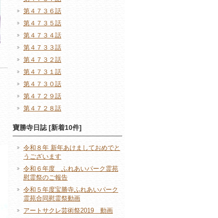
第４７３６話
第４７３５話
第４７３４話
第４７３３話
第４７３２話
第４７３１話
第４７３０話
第４７２９話
第４７２８話
寶勝寺日誌 [新着10件]
令和８年 新年あけましておめでと
うございます
令和６年度 ふれあいパーク霊苑
慰霊祭のご報告
令和５年度宝勝寺ふれあいパーク
霊苑合同慰霊祭動画
アートサクレ芸術祭2019 動画