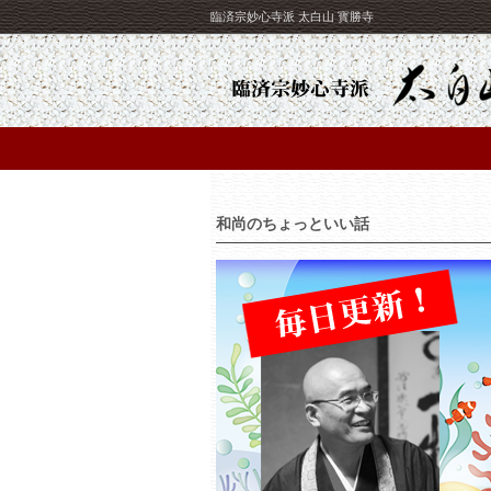
臨済宗妙心寺派 太白山 寳勝寺
和尚のちょっといい話