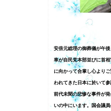
安倍元総理の御葬儀が午後
車が自民党本部並びに首相
に向かって合掌し心よりご
われてきた日本に於いて参
前代未聞の悲惨な事件が発
いの中にいます。国会議員