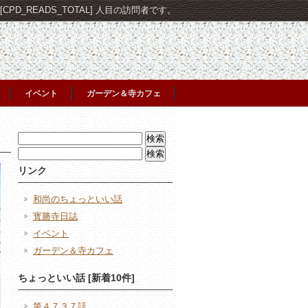
PD_READS_TOTAL] 人目の訪問者です。
イベント
ガーデン＆寺カフェ
検
索:
検
索:
リンク
和尚のちょっといい話
寳勝寺日誌
イベント
ガーデン＆寺カフェ
ちょっといい話 [新着10件]
第４７３７話