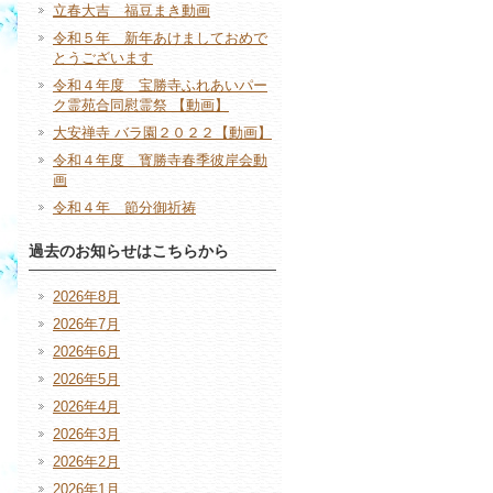
立春大吉 福豆まき動画
令和５年 新年あけましておめで
とうございます
令和４年度 宝勝寺ふれあいパー
ク霊苑合同慰霊祭 【動画】
大安禅寺 バラ園２０２２【動画】
令和４年度 寳勝寺春季彼岸会動
画
令和４年 節分御祈祷
過去のお知らせはこちらから
2026年8月
2026年7月
2026年6月
2026年5月
2026年4月
2026年3月
2026年2月
2026年1月