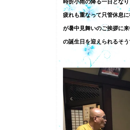
時折小雨の降る一日となり
疲れも重なって只管休息に
が暑中見舞いのご挨拶に来
の誕生日を迎えられるそう