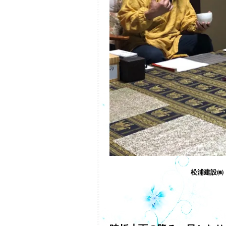
松浦建設㈱