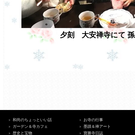
夕刻 大安禅寺にて 
和尚のちょっといい話
お寺の行事
ガーデン＆寺カフェ
墨蹟＆禅アート
歴史と宝物
寶勝寺日誌