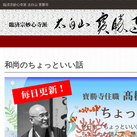
臨済宗妙心寺派 太白山 寳勝寺
和尚のちょっといい話