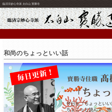
臨済宗妙心寺派 太白山 寳勝寺
和尚のちょっといい話