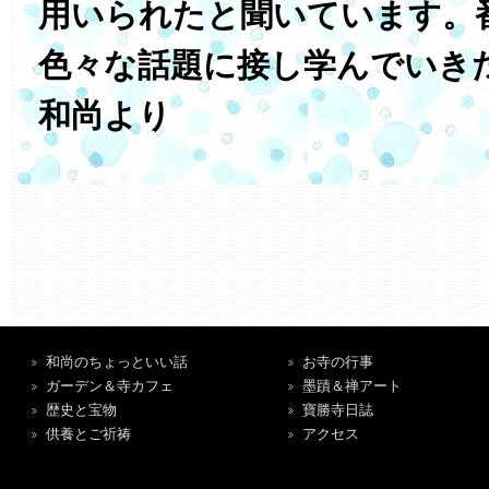
用いられたと聞いています。
色々な話題に接し学んでいき
和尚より
和尚のちょっといい話
お寺の行事
ガーデン＆寺カフェ
墨蹟＆禅アート
歴史と宝物
寶勝寺日誌
供養とご祈祷
アクセス