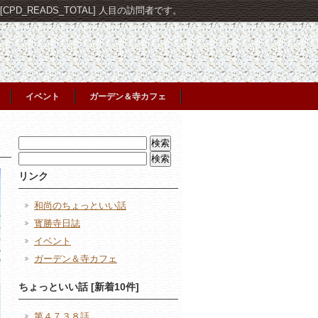
PD_READS_TOTAL] 人目の訪問者です。
イベント
ガーデン＆寺カフェ
検
索:
検
索:
リンク
和尚のちょっといい話
寳勝寺日誌
イベント
ガーデン＆寺カフェ
ちょっといい話 [新着10件]
第４７３８話