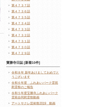
第４７３７話
第４７３６話
第４７３５話
第４７３４話
第４７３３話
第４７３２話
第４７３１話
第４７３０話
第４７２９話
寶勝寺日誌 [新着10件]
令和８年 新年あけましておめでと
うございます
令和６年度 ふれあいパーク霊苑
慰霊祭のご報告
令和５年度宝勝寺ふれあいパーク
霊苑合同慰霊祭動画
アートサクレ芸術祭2019 動画