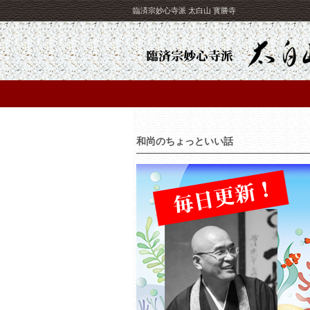
臨済宗妙心寺派 太白山 寳勝寺
和尚のちょっといい話