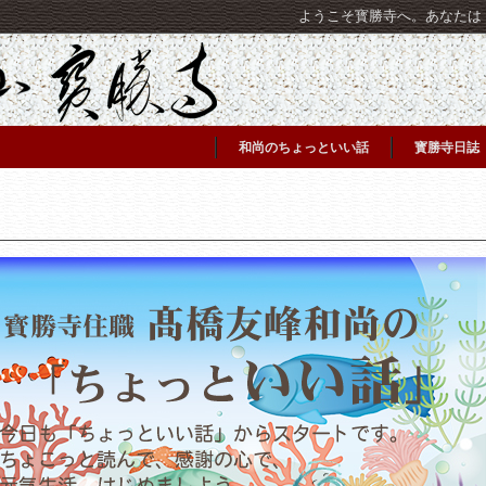
ようこそ寳勝寺へ。あなたは [C
和尚のちょっといい話
寳勝寺日誌