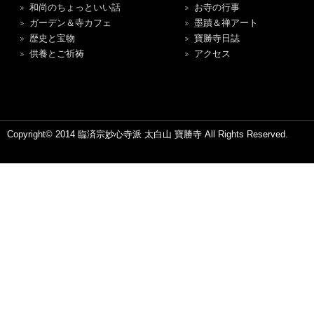
和尚のちょっといい話
お寺の行事
ガーデン＆寺カフェ
墨蹟＆禅アート
歴史と宝物
寶勝寺日誌
供養とご祈祷
アクセス
Copyright© 2014 臨済宗妙心寺派 太白山 寶勝寺 All Rights Reserved.