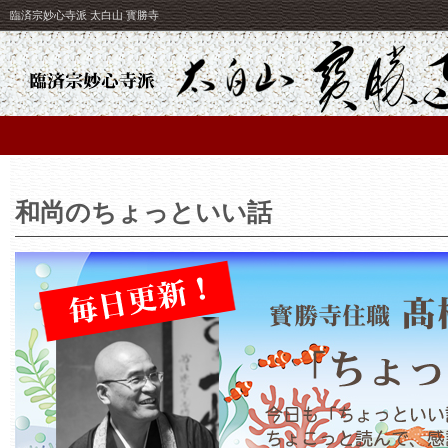
臨済宗妙心寺派 太白山 寳勝寺
和尚のちょっといい話