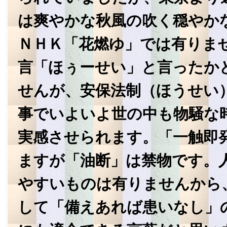
は爽やかな秋風の吹く穏やか
ＮＨＫ「花燃ゆ」では有りま
言「ほぅーせい」と言ったか
せんが、安保法制（ほうせい
事でいよいよ世の中も物騒な
実感させられます。「一触即
ますが「油断」は禁物です。
やすいものは有りませんから
して「備えあれば患いなし」