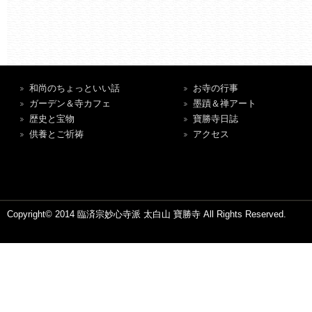
和尚のちょっといい話
お寺の行事
ガーデン＆寺カフェ
墨蹟＆禅アート
歴史と宝物
寶勝寺日誌
供養とご祈祷
アクセス
Copyright© 2014 臨済宗妙心寺派 太白山 寶勝寺 All Rights Reserved.