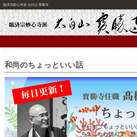
臨済宗妙心寺派 太白山 寳勝寺
和尚のちょっといい話