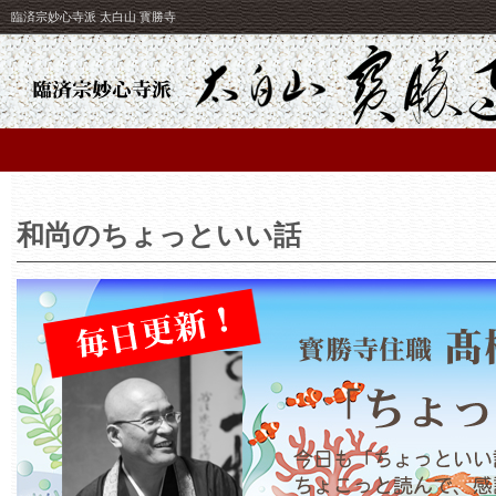
臨済宗妙心寺派 太白山 寳勝寺
和尚のちょっといい話