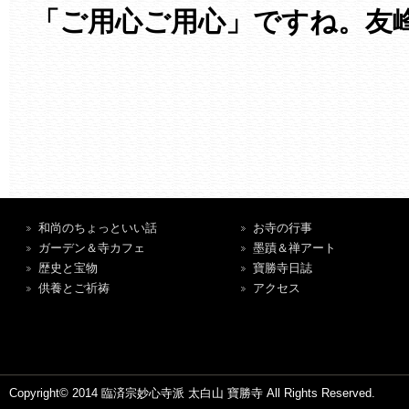
「ご用心ご用心」ですね。友
和尚のちょっといい話
お寺の行事
ガーデン＆寺カフェ
墨蹟＆禅アート
歴史と宝物
寶勝寺日誌
供養とご祈祷
アクセス
Copyright© 2014 臨済宗妙心寺派 太白山 寶勝寺 All Rights Reserved.