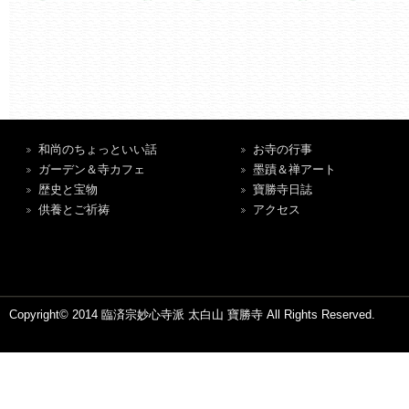
和尚のちょっといい話
お寺の行事
ガーデン＆寺カフェ
墨蹟＆禅アート
歴史と宝物
寶勝寺日誌
供養とご祈祷
アクセス
Copyright© 2014 臨済宗妙心寺派 太白山 寶勝寺 All Rights Reserved.