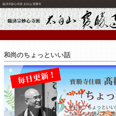
臨済宗妙心寺派 太白山 寳勝寺
和尚のちょっといい話