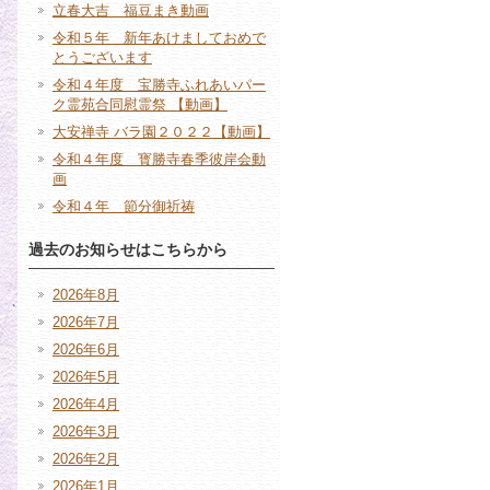
立春大吉 福豆まき動画
令和５年 新年あけましておめで
とうございます
令和４年度 宝勝寺ふれあいパー
ク霊苑合同慰霊祭 【動画】
大安禅寺 バラ園２０２２【動画】
令和４年度 寳勝寺春季彼岸会動
画
令和４年 節分御祈祷
過去のお知らせはこちらから
2026年8月
2026年7月
2026年6月
2026年5月
2026年4月
2026年3月
2026年2月
2026年1月