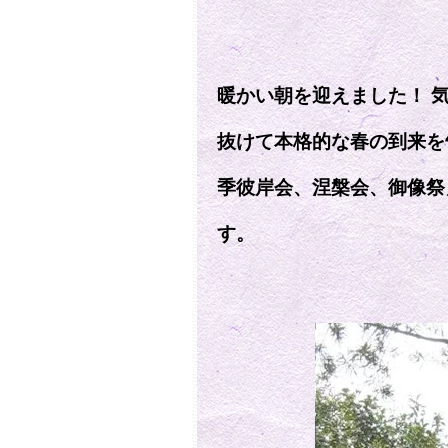
暖かい朝を迎えました！ 
抜けて本格的な春の到来を
季彼岸会、涅槃会、御像祭
す。