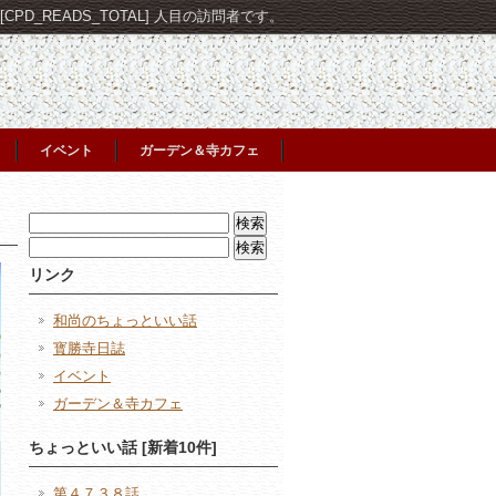
PD_READS_TOTAL] 人目の訪問者です。
イベント
ガーデン＆寺カフェ
検
索:
検
索:
リンク
和尚のちょっといい話
寳勝寺日誌
イベント
ガーデン＆寺カフェ
ちょっといい話 [新着10件]
第４７３８話