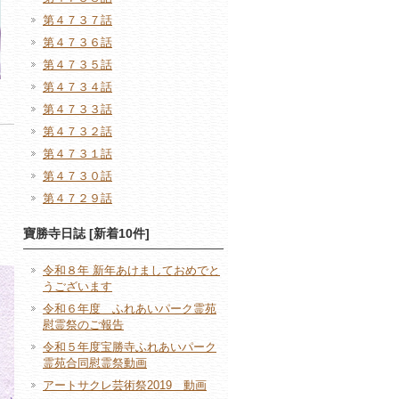
第４７３７話
第４７３６話
第４７３５話
第４７３４話
第４７３３話
第４７３２話
第４７３１話
第４７３０話
第４７２９話
寶勝寺日誌 [新着10件]
令和８年 新年あけましておめでと
うございます
令和６年度 ふれあいパーク霊苑
慰霊祭のご報告
令和５年度宝勝寺ふれあいパーク
霊苑合同慰霊祭動画
アートサクレ芸術祭2019 動画