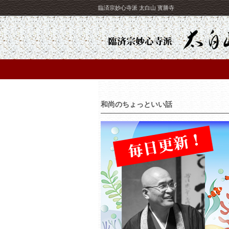
臨済宗妙心寺派 太白山 寳勝寺
和尚のちょっといい話