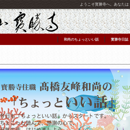
ようこそ寳勝寺へ。あなたは [C
和尚のちょっといい話
寳勝寺日誌