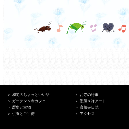
和尚のちょっといい話
お寺の行事
ガーデン＆寺カフェ
墨蹟＆禅アート
歴史と宝物
寶勝寺日誌
供養とご祈祷
アクセス