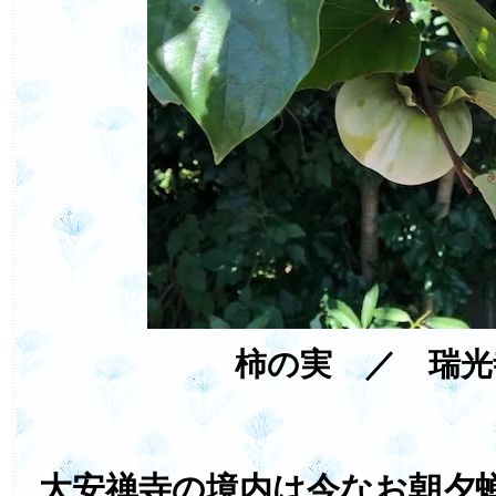
柿の実 ／ 瑞光
大安禅寺の境内は今なお朝夕