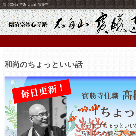
臨済宗妙心寺派 太白山 寳勝寺
和尚のちょっといい話