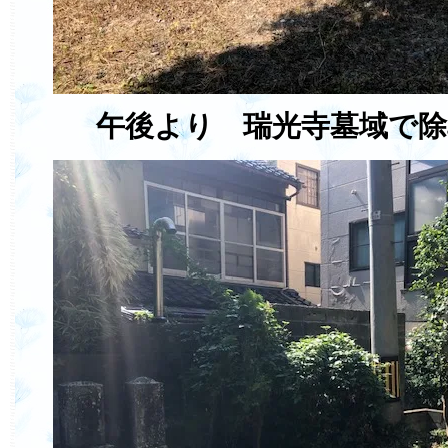
午後より 瑞光寺墓域で除