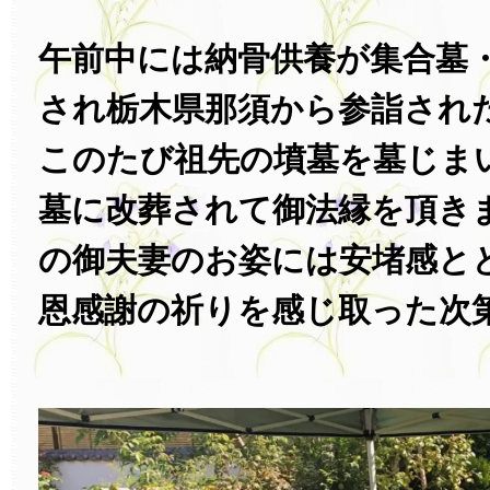
午前中には納骨供養が集合墓
され栃木県那須から参詣され
このたび祖先の墳墓を墓じま
墓に改葬されて御法縁を頂き
の御夫妻のお姿には安堵感と
恩感謝の祈りを感じ取った次