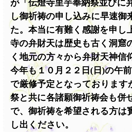
が「伝燈寺里芋奉納祭並びに
し御祈祷の申し込みに早速御
た。本当に有難く感謝を申し
寺の弁財天は歴史も古く洞窟
く地元の方々から弁財天神信
今年も１０月２２日(日)の午
で厳修予定となっております
祭と共に各諸願御祈祷会も併
で、御祈祷を希望される方は
し出ください。