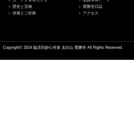
歴史と宝物
寶勝寺日誌
供養とご祈祷
アクセス
Copyright© 2014 臨済宗妙心寺派 太白山 寶勝寺 All Rights Reserved.