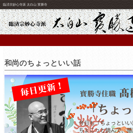
臨済宗妙心寺派 太白山 寳勝寺
和尚のちょっといい話