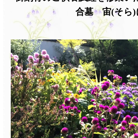
合墓 宙(そら