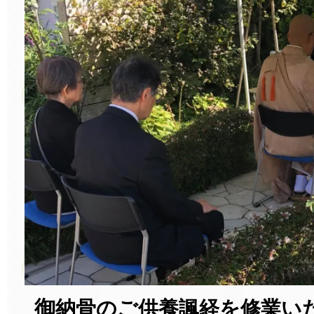
御
納骨のご供養諷経を修業い