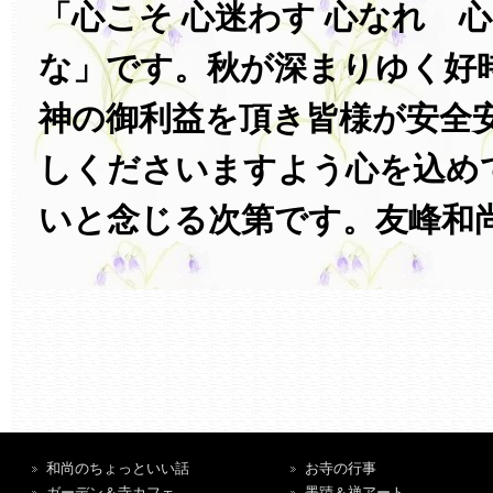
「心こそ 心迷わす 心なれ 
な」です。秋が深まりゆく好
神の御利益を頂き皆様が安全
しくださいますよう心を込め
いと念じる次第です。友峰和
和尚のちょっといい話
お寺の行事
ガーデン＆寺カフェ
墨蹟＆禅アート