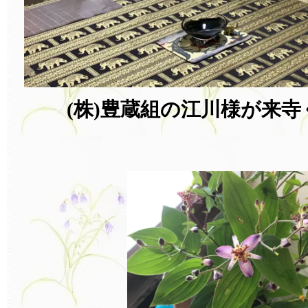
(株)豊蔵組の江川様が来