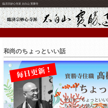
臨済宗妙心寺派 太白山 寳勝寺
和尚のちょっといい話