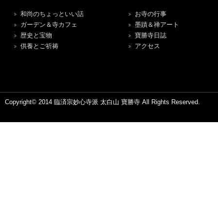
和尚のちょっといい話
お寺の行事
ガーデン＆寺カフェ
墨蹟＆禅アート
歴史と宝物
寶勝寺日誌
供養とご祈祷
アクセス
Copyright© 2014 臨済宗妙心寺派 太白山 寶勝寺 All Rights Reserved.