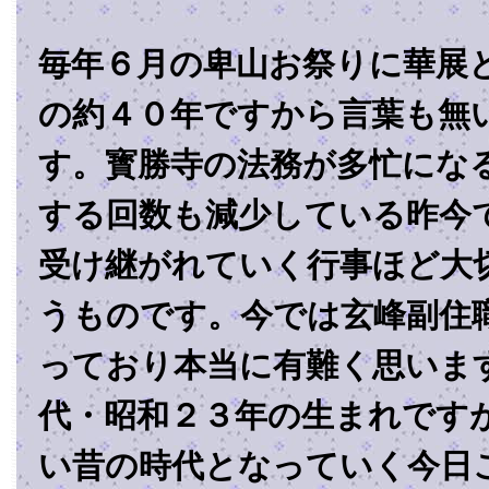
毎年６月の卑山お祭りに華展
の約４０年ですから言葉も無
す。寳勝寺の法務が多忙にな
する回数も減少している昨今
受け継がれていく行事ほど大
うものです。今では玄峰副住
っており本当に有難く思いま
代・昭和２３年の生まれです
い昔の時代となっていく今日