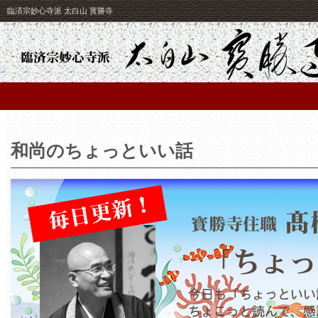
臨済宗妙心寺派 太白山 寳勝寺
和尚のちょっといい話