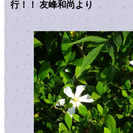
行！！ 友峰和尚より