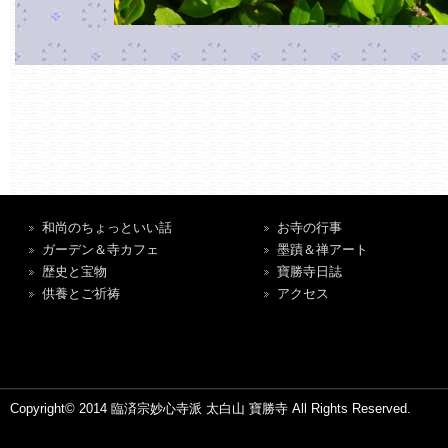
和尚のちょっといい話
お寺の行事
ガーデン＆寺カフェ
墨蹟＆禅アート
歴史と宝物
寶勝寺日誌
供養とご祈祷
アクセス
Copyright© 2014 臨済宗妙心寺派 太白山 寶勝寺 All Rights Reserved.